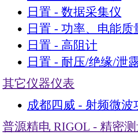
日置 - 数据采集仪
日置 - 功率、电能
日置 - 高阻计
日置 - 耐压/绝缘/泄
其它仪器仪表
成都四威 - 射频微
普源精电 RIGOL - 精密