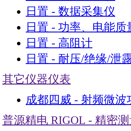
日置 - 数据采集仪
日置 - 功率、电能
日置 - 高阻计
日置 - 耐压/绝缘/泄
其它仪器仪表
成都四威 - 射频微
普源精电 RIGOL - 精密