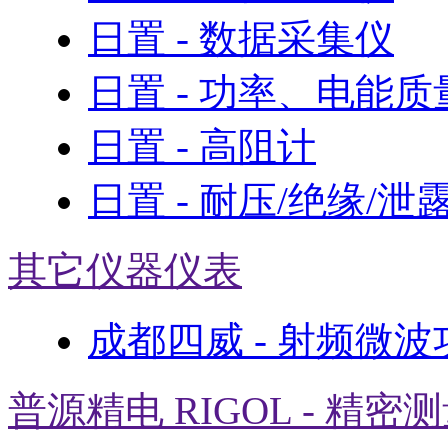
日置 - 数据采集仪
日置 - 功率、电能
日置 - 高阻计
日置 - 耐压/绝缘/泄
其它仪器仪表
成都四威 - 射频微
普源精电 RIGOL - 精密